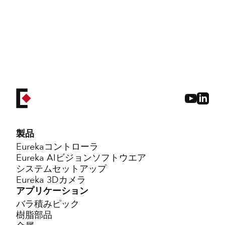
自動車、エレクトロニクス、物流、射出成
形、医療
コアアプリケーション
: 2D/3Dランダムピー
スピッキング、AIベースの目視検査
製品
Eurekaコントローラ
Eureka AIビジョンソフトウエア
システムセットアップ
Eureka 3Dカメラ
アプリケーション
バラ積みピック
樹脂部品