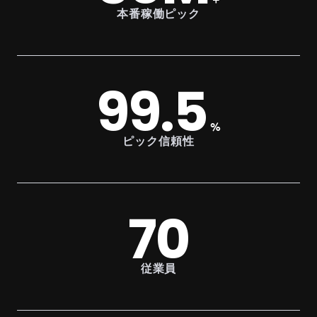
+
本番稼働ピック
99.5
%
ピック信頼性
70
従業員