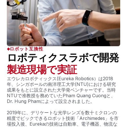
ロボット互換性
ロボティクスラボで開発
製造現場で実証
エウレカロボティックス(Eureka Robotics）は2018
年、シンガポールの南洋理工大学(NTU)における研究
成果をもとに設立された大学発ベンチャーです。当時
NTUで准教授を務めていたPham Quang Cuongと、
Dr. Hung Phamによって設立されました。
2019年に、デリケートな光学レンズを数十ミクロンの
精度でピックできるロボット技術「Archimedes」を市
場投入後、Eurekaの技術は自動車、電子機器、物流な