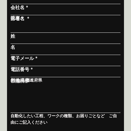
会社名 *
氏名 *
部署名 *
姓
名
電子メール *
電話番号 *
都道府県 *
州/地域/都道府県
ご相談内容 *
自動化したい工程、ワークの種類、お困りごとなど ご自
由にご記入ください