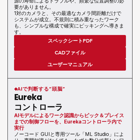
源の寿命によるトラブルや、頻繁な位置調整の必
要がありません。
1対のカメラと、その最適なカメラ間距離だけで
システムが成立。不規則に積み重なったワーク
も、シンプルな構成で確実にピッキングへ導きま
す。
スペックシートPDF
CADファイル
ユーザーマニュアル
AIで判断する”頭脳”
Eureka
コントローラ
AIモデルによるワーク認識からピック＆プレイス
までの制御フローを、Eurekaコントローラ内で
実行
ノーコード GUIと専用ツール「ML Studio」によ