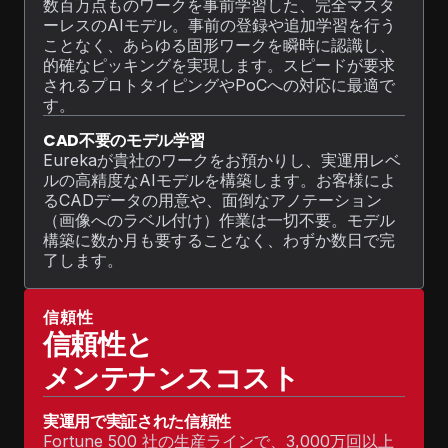
数百万点ものワークを事前学習した、完全マスタ
ーレスのAIモデル。事前の登録や追加学習を行う
ことなく、あらゆる固形ワークを瞬時に認識し、
的確なピッキングを実現します。スピードが要求
されるプロトタイピングやPoCへの対応に最適で
す。
CAD不要のモデル学習
Eurekaが貴社のワークをお預かりし、実運用レベ
ルの高精度なAIモデルを構築します。お客様によ
るCADデータの用意や、面倒なアノテーション
（画像へのラベル付け）作業は一切不要。モデル
構築に数か月も要することなく、わずか数日で完
了します。
信頼性
信頼性と
メンテナンスコスト
実運用で実証された信頼性
Fortune 500 社の生産ラインで、3,000万回以上