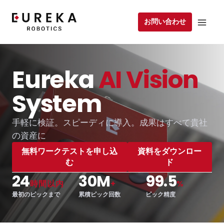
お問い合わせ
Eureka
AI Vision
System
手軽に検証。スピーディに導入。成果はすべて貴社
の資産に
無料ワークテストを申し込
資料をダウンロー
む
ド
24
30M
99.5
時間以内
+
%
最初のピックまで
累積ピック回数
ピック精度